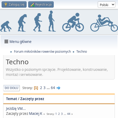
Zaloguj się
Rejestracja
Menu główne
Forum miłośników rowerów poziomych
Techno
►
►
Techno
Wszystko o poziomym sprzęcie. Projektowanie, konstruowanie,
montaż i serwisowanie.
2
3
...
64
Strony
1
DO DOŁU
Temat
/
Zaczęty przez
Jeżdżę VM...
Zaczęty przez
Maciej K
1
2
3
...
44
Strony