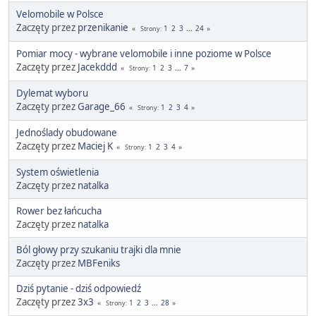
Velomobile w Polsce
Zaczęty przez
przenikanie
1
2
3
...
24
Strony
Pomiar mocy - wybrane velomobile i inne poziome w Polsce
Zaczęty przez
Jacekddd
1
2
3
...
7
Strony
Dylemat wyboru
Zaczęty przez
Garage_66
1
2
3
4
Strony
Jednoślady obudowane
Zaczęty przez
Maciej K
1
2
3
4
Strony
System oświetlenia
Zaczęty przez
natalka
Rower bez łańcucha
Zaczęty przez
natalka
Ból głowy przy szukaniu trajki dla mnie
Zaczęty przez
MBFeniks
Dziś pytanie - dziś odpowiedź
Zaczęty przez
3x3
1
2
3
...
28
Strony