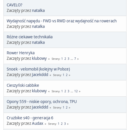
CAVELO?
Zaczęty przez
natalka
Wydajność napędu - FWD vs RWD oraz wydajność na rowerach
Zaczęty przez
natalka
Różne ciekawe technikalia
Zaczęty przez
natalka
Rower Henryka
Zaczęty przez
klubowy
1
2
3
...
7
Strony
Snoek - velomobil (kolejny w Polsce)
Zaczęty przez
Jacekddd
1
2
Strony
Cieszyński cabbike
Zaczęty przez
klubowy
1
2
3
...
12
Strony
Opony 559 - niskie opory, ochrona, TPU
Zaczęty przez
Jacekddd
1
2
Strony
Cruzbike s40 - generacja 6
Zaczęty przez
Audax
1
2
3
Strony