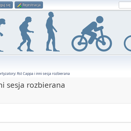
guj się
Rejestracja
tyzatory: Rst Cappa i inni sesja rozbierana
ni sesja rozbierana