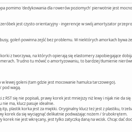
cappa pomimo 'dedykowania dla rowerów poziomych' pierwotnie jest mocno 
rzeróbek jest czysto orientacyjny - ingerencje w swój amortyzator przepro
usy, goleń powinna zejść bez problemu. W niektórych amorkach bywa że 
 korki z tworzywa, na których opierają się elastomery zapobiegające dobij
tomerach. Trudno tu mówić o amortyzowaniu, to bardziej tłumienie nierów
ko w lewej goleni (tam gdzie jest mocowanie hamulca tarczowego).
a' pod wagą.
 z RST się nie popisali, prawy korek jest mniejszy niż lewy i nijak nie d
nie ma, klucz pasuje idealnie.
tp, plastik korka jest za miękki. Oryginalny klucz też jest z plastiku, tr
y korek da się wyciągnąć delikatnie podważając nożem / śrubokrętem.
y korek nie jest wkręcany, jest tylko zatyczką daną na wcisk. Chcąc dać 