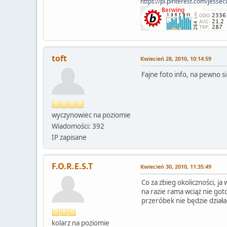
https://pl.pinterest.com/jesse
toft
Kwiecień 28, 2010, 10:14:59
Fajne foto info, na pewno si
wyczynowiec na poziomie
Wiadomości: 392
IP zapisane
F.O.R.E.S.T
Kwiecień 30, 2010, 11:35:49
Co za zbieg okoliczności, 
na razie rama wciąż nie go
przeróbek nie będzie dział
kolarz na poziomie