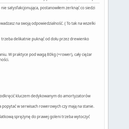
nie satysfakcjonująca, postanowiłem zerknąć co siedzi
wadzasz na swoją odpowiedzialność. ( To tak na wszelki
trzeba delikatnie puknąć od dołu przez drewienko
aniu. W praktyce pod wagą 80kg (+rower), cały ciężar
ności.
a się odkręcić kluczem dedykowanym do amortyzatorów
zeba popytać w serwisach rowerowych czy mają na stanie.
dodatkową sprężynę do prawej goleni trzeba wytoczyć