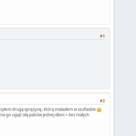
#1
#2
ożyłem drugą sprężynę, którą znalazłem w szufladzie
a go ugiąć siłą palców jednej dłoni = bez małych