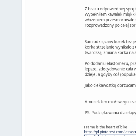
Z braku odpowiedniej spręż
Wypełniłem kawałek miękkie
włożeniem przesmarowałem sm
rozprowadzony po całej sprę
Sam odkręcany korek też jest
korka strzelanie wynikało 
twardszą, zmiana korka na a
Po dodaniu elastomeru, prac
lepsze, zdecydowanie cała w
dzieje, a gdyby coś (odpuka
Jako ciekawostkę dorzucam j
Amorek ten miał swego cza
PS. Podziękowania dla ekip
Frame is the heart of bike
https://pl.pinterest.com/jesse