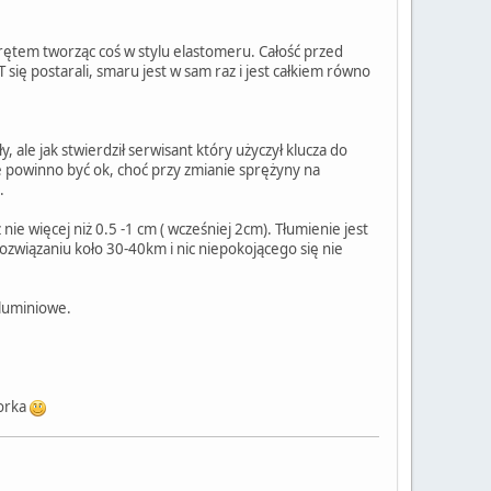
ętem tworząc coś w stylu elastomeru. Całość przed
ię postarali, smaru jest w sam raz i jest całkiem równo
 ale jak stwierdził serwisant który użyczył klucza do
e powinno być ok, choć przy zmianie sprężyny na
.
e więcej niż 0.5 -1 cm ( wcześniej 2cm). Tłumienie jest
ozwiązaniu koło 30-40km i nic niepokojącego się nie
aluminiowe.
morka