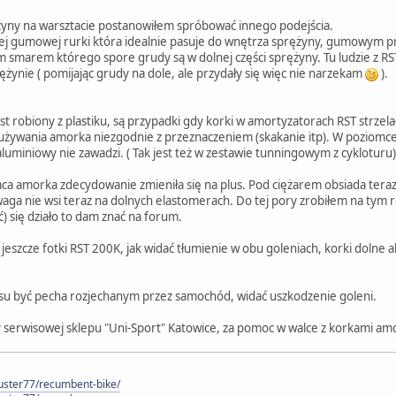
yny na warsztacie postanowiłem spróbować innego podejścia.
j gumowej rurki która idealnie pasuje do wnętrza sprężyny, gumowym pr
arem którego spore grudy są w dolnej części sprężyny. Tu ludzie z RST s
żynie ( pomijając grudy na dole, ale przydały się więc nie narzekam
).
 robiony z plastiku, są przypadki gdy korki w amortyzatorach RST strzelały,
z używania amorka niezgodnie z przeznaczeniem (skakanie itp). W poziomc
luminiowy nie zawadzi. ( Tak jest też w zestawie tunningowym z cykloturu)
a amorka zdecydowanie zmieniła się na plus. Pod ciężarem obsiada teraz ni
aga nie wsi teraz na dolnych elastomerach. Do tej pory zrobiłem na tym r
ć) się działo to dam znać na forum.
eszcze fotki RST 200K, jak widać tłumienie w obu goleniach, korki dolne 
su być pecha rozjechanym przez samochód, widać uszkodzenie goleni.
y serwisowej sklepu "Uni-Sport" Katowice, za pomoc w walce z korkami a
custer77/recumbent-bike/