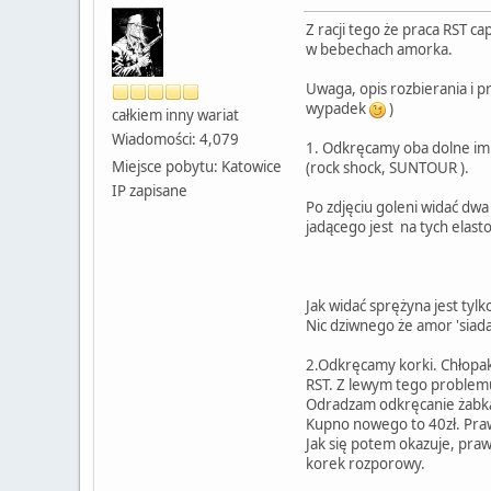
Z racji tego że praca RST 
w bebechach amorka.
Uwaga, opis rozbierania i p
wypadek
)
całkiem inny wariat
Wiadomości: 4,079
1. Odkręcamy oba dolne imb
Miejsce pobytu: Katowice
(rock shock, SUNTOUR ).
IP zapisane
Po zdjęciu goleni widać dwa
jadącego jest na tych elas
Jak widać sprężyna jest tyl
Nic dziwnego że amor 'siad
2.Odkręcamy korki. Chłopaki
RST. Z lewym tego problemu 
Odradzam odkręcanie żabką i
Kupno nowego to 40zł. Praw
Jak się potem okazuje, praw
korek rozporowy.