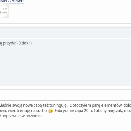
custer77/rower/
ę przyda:) Dzieki:)
ja właśnie swoją nowa capę też tuninguję. Dotoczyłem parę elementów, doł
towa, więc trenuję na sucho
Fabrycznie capa 20 to totalny mięczak, możn
ał poprawnie w poziomce.